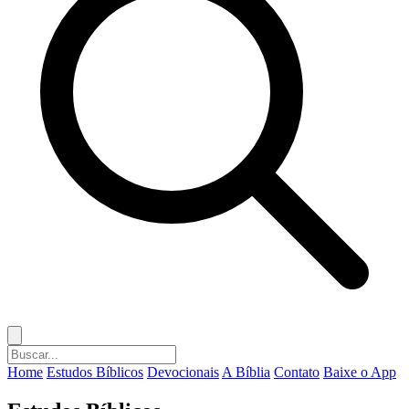
Home
Estudos Bíblicos
Devocionais
A Bíblia
Contato
Baixe o App