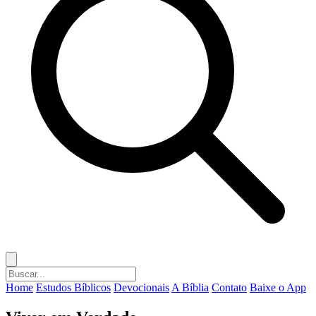
Home
Estudos Bíblicos
Devocionais
A Bíblia
Contato
Baixe o App