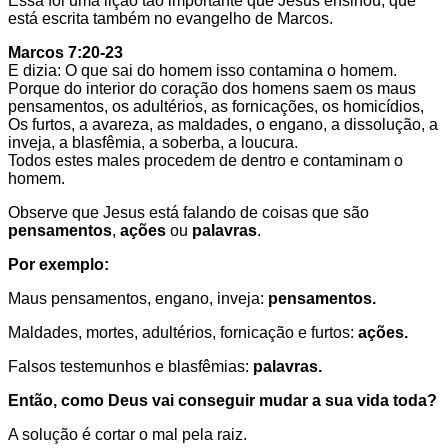
Essa foi uma lição tão importante que Jesus ensinou, que
está escrita também no evangelho de Marcos.
Marcos 7:20-23
E dizia: O que sai do homem isso contamina o homem.
Porque do interior do coração dos homens saem os maus
pensamentos, os adultérios, as fornicações, os homicídios,
Os furtos, a avareza, as maldades, o engano, a dissolução, a
inveja, a blasfêmia, a soberba, a loucura.
Todos estes males procedem de dentro e contaminam o
homem.
Observe que Jesus está falando de coisas que são
pensamentos
,
ações
ou
palavras
.
Por exemplo:
Maus pensamentos, engano, inveja:
pensamentos.
Maldades, mortes, adultérios, fornicação e furtos:
ações.
Falsos testemunhos e blasfêmias:
palavras.
Então, como Deus vai conseguir mudar a sua vida toda?
A solução é cortar o mal pela raiz.