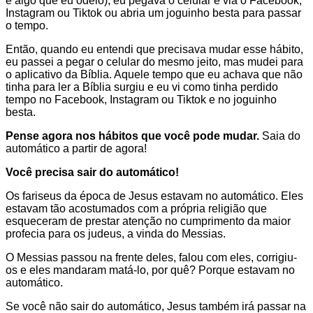
é algo que eu odeio), eu pegava o celular e via o Facebook,
Instagram ou Tiktok ou abria um joguinho besta para passar
o tempo.
Então, quando eu entendi que precisava mudar esse hábito,
eu passei a pegar o celular do mesmo jeito, mas mudei para
o aplicativo da Bíblia. Aquele tempo que eu achava que não
tinha para ler a Bíblia surgiu e eu vi como tinha perdido
tempo no Facebook, Instagram ou Tiktok e no joguinho
besta.
Pense agora nos hábitos que você pode mudar.
Saia do
automático a partir de agora!
Você precisa sair do automático!
Os fariseus da época de Jesus estavam no automático. Eles
estavam tão acostumados com a própria religião que
esqueceram de prestar atenção no cumprimento da maior
profecia para os judeus, a vinda do Messias.
O Messias passou na frente deles, falou com eles, corrigiu-
os e eles mandaram matá-lo, por quê? Porque estavam no
automático.
Se você não sair do automático, Jesus também irá passar na