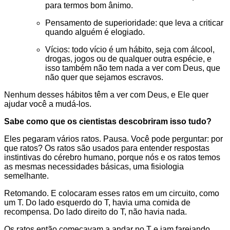
para termos bom ânimo.
Pensamento de superioridade: que leva a criticar
quando alguém é elogiado.
Vícios: todo vício é um hábito, seja com álcool,
drogas, jogos ou de qualquer outra espécie, e
isso também não tem nada a ver com Deus, que
não quer que sejamos escravos.
Nenhum desses hábitos têm a ver com Deus, e Ele quer
ajudar você a mudá-los.
Sabe como que os cientistas descobriram isso tudo?
Eles pegaram vários ratos. Pausa. Você pode perguntar: por
que ratos? Os ratos são usados para entender respostas
instintivas do cérebro humano, porque nós e os ratos temos
as mesmas necessidades básicas, uma fisiologia
semelhante.
Retomando. E colocaram esses ratos em um circuito, como
um T. Do lado esquerdo do T, havia uma comida de
recompensa. Do lado direito do T, não havia nada.
Os ratos então começavam a andar no T e iam farejando.