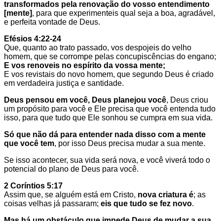
transformados pela renovação do vosso entendimento
[mente]
, para que experimenteis qual seja a boa, agradável,
e perfeita vontade de Deus.
Efésios 4:22-24
Que, quanto ao trato passado, vos despojeis do velho
homem, que se corrompe pelas concupiscências do engano;
E vos renoveis no espírito da vossa mente;
E vos revistais do novo homem, que segundo Deus é criado
em verdadeira justiça e santidade.
Deus pensou em você, Deus planejou você
, Deus criou
um propósito para você e Ele precisa que você entenda tudo
isso, para que tudo que Ele sonhou se cumpra em sua vida.
Só que não dá para entender nada disso com a mente
que você tem
, por isso Deus precisa mudar a sua mente.
Se isso acontecer, sua vida será nova, e você viverá todo o
potencial do plano de Deus para você.
2 Coríntios 5:17
Assim que, se alguém está em Cristo,
nova criatura é
; as
coisas velhas já passaram;
eis que tudo se fez novo
.
Mas há um obstáculo que
impede
Deus de mudar a sua