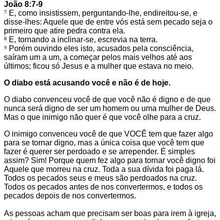
João 8:7-9
⁷
E, como insistissem, perguntando-lhe, endireitou-se, e
disse-lhes: Aquele que de entre vós está sem pecado seja o
primeiro que atire pedra contra ela.
⁸
E, tornando a inclinar-se, escrevia na terra.
⁹
Porém ouvindo eles isto, acusados pela consciência,
saíram um a um, a começar pelos mais velhos até aos
últimos; ficou só Jesus e a mulher que estava no meio.
O diabo está acusando você e não é de hoje.
O diabo convenceu você de que você não é digno e de que
nunca será digno de ser um homem ou uma mulher de Deus.
Mas o que inimigo não quer é que você olhe para a cruz.
O inimigo convenceu você de que VOCÊ tem que fazer algo
para se tornar digno, mas a única coisa que você tem que
fazer é querer ser perdoado e se arrepender. É simples
assim? Sim! Porque quem fez algo para tornar você digno foi
Aquele que morreu na cruz. Toda a sua dívida foi paga lá.
Todos os pecados seus e meus são perdoados na cruz.
Todos os pecados antes de nos convertermos, e todos os
pecados depois de nos convertermos.
As pessoas acham que precisam ser boas para irem à igreja,