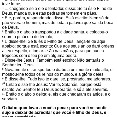
teve fome;
³
E, chegando-se a ele o tentador, disse: Se tu és o Filho de
Deus, manda que estas pedras se tornem em pães.
⁴
Ele, porém, respondendo, disse: Está escrito: Nem só de
pão viverá o homem, mas de toda a palavra que sai da boca
de Deus.
⁵
Então o diabo o transportou à cidade santa, e colocou-o
sobre o pináculo do templo,
⁶
E disse-lhe: Se tu és o Filho de Deus, lança-te de aqui
abaixo; porque está escrito: Que aos seus anjos dará ordens
a teu respeito, e tomar-te-ão nas mãos, para que nunca
tropeces com o teu pé em alguma pedra.
⁷
Disse-lhe Jesus: Também está escrito: Não tentarás o
Senhor teu Deus.
⁸
Novamente o transportou o diabo a um monte muito alto; e
mostrou-lhe todos os reinos do mundo, e a glória deles.
⁹
E disse-lhe: Tudo isto te darei se, prostrado, me adorares.
¹⁰
Então disse-lhe Jesus: Vai-te, Satanás, porque está
escrito: Ao Senhor teu Deus adorarás, e só a ele servirás.
¹¹
Então o diabo o deixa; e, eis que chegaram os anjos, e o
serviam.
O diabo quer levar a você a pecar para você se sentir
sujo e deixar de acreditar que você é filho de Deus, e