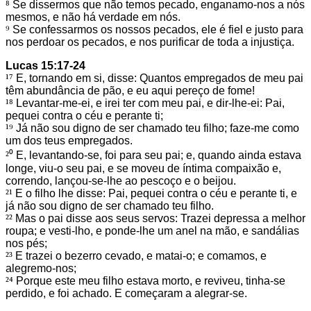
⁸
Se dissermos que não temos pecado, enganamo-nos a nós
mesmos, e não há verdade em nós.
⁹
Se confessarmos os nossos pecados, ele é fiel e justo para
nos perdoar os pecados, e nos purificar de toda a injustiça.
Lucas 15:17-24
¹⁷
E, tornando em si, disse: Quantos empregados de meu pai
têm abundância de pão, e eu aqui pereço de fome!
¹⁸
Levantar-me-ei, e irei ter com meu pai, e dir-lhe-ei: Pai,
pequei contra o céu e perante ti;
¹⁹
Já não sou digno de ser chamado teu filho; faze-me como
um dos teus empregados.
²⁰
E, levantando-se, foi para seu pai; e, quando ainda estava
longe, viu-o seu pai, e se moveu de íntima compaixão e,
correndo, lançou-se-lhe ao pescoço e o beijou.
²¹
E o filho lhe disse: Pai, pequei contra o céu e perante ti, e
já não sou digno de ser chamado teu filho.
²²
Mas o pai disse aos seus servos: Trazei depressa a melhor
roupa; e vesti-lho, e ponde-lhe um anel na mão, e sandálias
nos pés;
²³
E trazei o bezerro cevado, e matai-o; e comamos, e
alegremo-nos;
²⁴
Porque este meu filho estava morto, e reviveu, tinha-se
perdido, e foi achado. E começaram a alegrar-se.