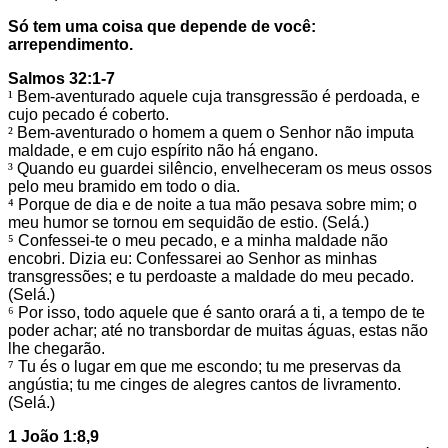
Só tem uma coisa que depende de você:
arrependimento.
Salmos 32:1-7
¹
Bem-aventurado aquele cuja transgressão é perdoada, e
cujo pecado é coberto.
²
Bem-aventurado o homem a quem o Senhor não imputa
maldade, e em cujo espírito não há engano.
³
Quando eu guardei silêncio, envelheceram os meus ossos
pelo meu bramido em todo o dia.
⁴
Porque de dia e de noite a tua mão pesava sobre mim; o
meu humor se tornou em sequidão de estio. (Selá.)
⁵
Confessei-te o meu pecado, e a minha maldade não
encobri. Dizia eu: Confessarei ao Senhor as minhas
transgressões; e tu perdoaste a maldade do meu pecado.
(Selá.)
⁶
Por isso, todo aquele que é santo orará a ti, a tempo de te
poder achar; até no transbordar de muitas águas, estas não
lhe chegarão.
⁷
Tu és o lugar em que me escondo; tu me preservas da
angústia; tu me cinges de alegres cantos de livramento.
(Selá.)
1 João 1:8,9