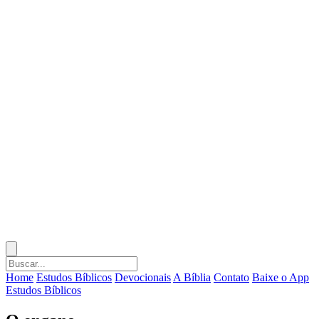
Home
Estudos Bíblicos
Devocionais
A Bíblia
Contato
Baixe o App
Estudos Bíblicos