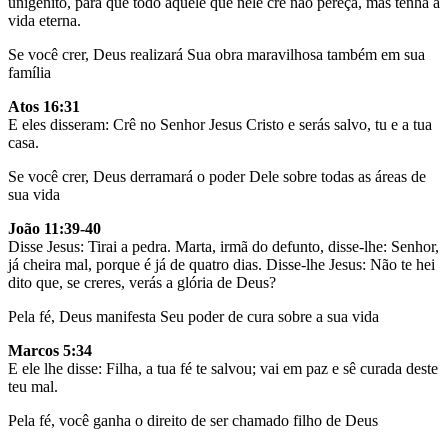
unigênito, para que todo aquele que nele crê não pereça, mas tenha a
vida eterna.
Se você crer, Deus realizará Sua obra maravilhosa também em sua
família
Atos 16:31
E eles disseram: Crê no Senhor Jesus Cristo e serás salvo, tu e a tua
casa.
Se você crer, Deus derramará o poder Dele sobre todas as áreas de
sua vida
João 11:39-40
Disse Jesus: Tirai a pedra. Marta, irmã do defunto, disse-lhe: Senhor,
já cheira mal, porque é já de quatro dias. Disse-lhe Jesus: Não te hei
dito que, se creres, verás a glória de Deus?
Pela fé, Deus manifesta Seu poder de cura sobre a sua vida
Marcos 5:34
E ele lhe disse: Filha, a tua fé te salvou; vai em paz e sê curada deste
teu mal.
Pela fé, você ganha o direito de ser chamado filho de Deus