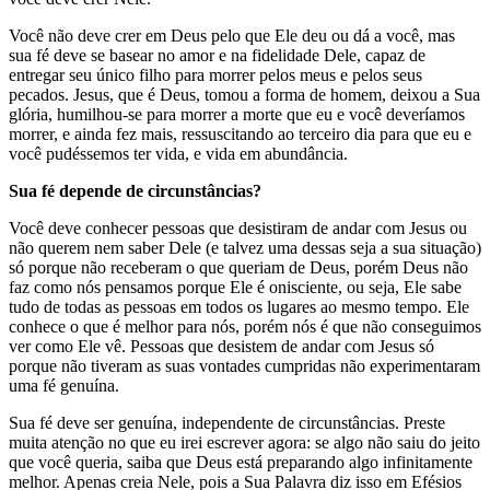
Você não deve crer em Deus pelo que Ele deu ou dá a você, mas
sua fé deve se basear no amor e na fidelidade Dele, capaz de
entregar seu único filho para morrer pelos meus e pelos seus
pecados. Jesus, que é Deus, tomou a forma de homem, deixou a Sua
glória, humilhou-se para morrer a morte que eu e você deveríamos
morrer, e ainda fez mais, ressuscitando ao terceiro dia para que eu e
você pudéssemos ter vida, e vida em abundância.
Sua fé depende de circunstâncias?
Você deve conhecer pessoas que desistiram de andar com Jesus ou
não querem nem saber Dele (e talvez uma dessas seja a sua situação)
só porque não receberam o que queriam de Deus, porém Deus não
faz como nós pensamos porque Ele é onisciente, ou seja, Ele sabe
tudo de todas as pessoas em todos os lugares ao mesmo tempo. Ele
conhece o que é melhor para nós, porém nós é que não conseguimos
ver como Ele vê. Pessoas que desistem de andar com Jesus só
porque não tiveram as suas vontades cumpridas não experimentaram
uma fé genuína.
Sua fé deve ser genuína, independente de circunstâncias. Preste
muita atenção no que eu irei escrever agora: se algo não saiu do jeito
que você queria, saiba que Deus está preparando algo infinitamente
melhor. Apenas creia Nele, pois a Sua Palavra diz isso em Efésios