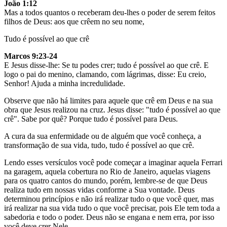
João 1:12
Mas a todos quantos o receberam deu-lhes o poder de serem feitos
filhos de Deus: aos que crêem no seu nome,
Tudo é possível ao que crê
Marcos 9:23-24
E Jesus disse-lhe: Se tu podes crer; tudo é possível ao que crê. E
logo o pai do menino, clamando, com lágrimas, disse: Eu creio,
Senhor! Ajuda a minha incredulidade.
Observe que não há limites para aquele que crê em Deus e na sua
obra que Jesus realizou na cruz. Jesus disse: "tudo é possível ao que
crê". Sabe por quê? Porque tudo é possível para Deus.
A cura da sua enfermidade ou de alguém que você conheça, a
transformação de sua vida, tudo, tudo é possível ao que crê.
Lendo esses versículos você pode começar a imaginar aquela Ferrari
na garagem, aquela cobertura no Rio de Janeiro, aquelas viagens
para os quatro cantos do mundo, porém, lembre-se de que Deus
realiza tudo em nossas vidas conforme a Sua vontade. Deus
determinou princípios e não irá realizar tudo o que você quer, mas
irá realizar na sua vida tudo o que você precisar, pois Ele tem toda a
sabedoria e todo o poder. Deus não se engana e nem erra, por isso
você deve crer Nele.