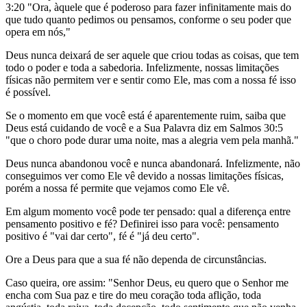
3:20 "Ora, àquele que é poderoso para fazer infinitamente mais do
que tudo quanto pedimos ou pensamos, conforme o seu poder que
opera em nós,"
Deus nunca deixará de ser aquele que criou todas as coisas, que tem
todo o poder e toda a sabedoria. Infelizmente, nossas limitações
físicas não permitem ver e sentir como Ele, mas com a nossa fé isso
é possível.
Se o momento em que você está é aparentemente ruim, saiba que
Deus está cuidando de você e a Sua Palavra diz em Salmos 30:5
"que o choro pode durar uma noite, mas a alegria vem pela manhã."
Deus nunca abandonou você e nunca abandonará. Infelizmente, não
conseguimos ver como Ele vê devido a nossas limitações físicas,
porém a nossa fé permite que vejamos como Ele vê.
Em algum momento você pode ter pensado: qual a diferença entre
pensamento positivo e fé? Definirei isso para você: pensamento
positivo é "vai dar certo", fé é "já deu certo".
Ore a Deus para que a sua fé não dependa de circunstâncias.
Caso queira, ore assim: "Senhor Deus, eu quero que o Senhor me
encha com Sua paz e tire do meu coração toda aflição, toda