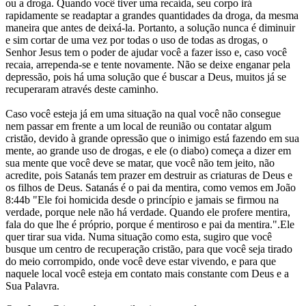
ou a droga. Quando você tiver uma recaída, seu corpo irá
rapidamente se readaptar a grandes quantidades da droga, da mesma
maneira que antes de deixá-la. Portanto, a solução nunca é diminuir
e sim cortar de uma vez por todas o uso de todas as drogas, o
Senhor Jesus tem o poder de ajudar você a fazer isso e, caso você
recaia, arrependa-se e tente novamente. Não se deixe enganar pela
depressão, pois há uma solução que é buscar a Deus, muitos já se
recuperaram através deste caminho.
Caso você esteja já em uma situação na qual você não consegue
nem passar em frente a um local de reunião ou contatar algum
cristão, devido à grande opressão que o inimigo está fazendo em sua
mente, ao grande uso de drogas, e ele (o diabo) começa a dizer em
sua mente que você deve se matar, que você não tem jeito, não
acredite, pois Satanás tem prazer em destruir as criaturas de Deus e
os filhos de Deus. Satanás é o pai da mentira, como vemos em João
8:44b "Ele foi homicida desde o princípio e jamais se firmou na
verdade, porque nele não há verdade. Quando ele profere mentira,
fala do que lhe é próprio, porque é mentiroso e pai da mentira.".Ele
quer tirar sua vida. Numa situação como esta, sugiro que você
busque um centro de recuperação cristão, para que você seja tirado
do meio corrompido, onde você deve estar vivendo, e para que
naquele local você esteja em contato mais constante com Deus e a
Sua Palavra.