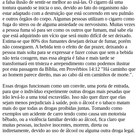
a falsa ilusão de sentir-se melhor ao usá-las. O cigarro dá uma
tontura quando se inicia o uso, devido ao fato do organismo não
estar adaptado com a destruição que está ocorrendo em seu pulmão
e outros órgãos do corpo. Algumas pessoas utilizam o cigarro como
fuga do stress ou de alguma ansiedade ou nervosismo. Muitas vezes
a pessoa fuma só para ser como os outros que fumam, mal sabe ela
que está adquirindo um vício que será muito difícil de ser deixado.
Estima-se que 80% dos fumantes desejam deixar de fumar, porém
não conseguem. A bebida tem o efeito de dar prazer, deixando a
pessoa mais solta para se expressar e fazer coisas que sem a bebida
não teria coragem, mas essa alegria é falsa e mais tarde se
transformará em tristeza e arrependimento como podemos ilustrar
por esta passagem da Bíblia, em Provérbios 14:12 "Há caminho que
ao homem parece direito, mas ao cabo dá em caminhos de morte.".
Essas drogas funcionam como um convite, uma porta de entrada,
para que o indivíduo experimente outras drogas mais pesadas que
irão levá-lo a uma total escravidão. Isso não quer dizer que elas
sejam menos prejudiciais à saúde, pois o álcool e o tabaco matam
mais do que todas as drogas proibidas juntas. Tomando como
exemplos um acidente de carro tendo como causa um motorista
bêbado, ou a violência familiar devido ao álcool, fica claro que
muitas pessoas, inclusive inocentes, morrem, direta ou
indiretamente, devido ao uso de álcool ou alguma outra droga legal.