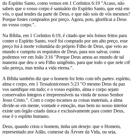
do Espírito Santo, como vemos em 1 Coríntios 6:19 "Acaso, não
sabeis que o vosso corpo é santuário do Espírito Santo, que está em
vós, o qual tendes da parte de Deus, e que não sois de vós mesmos?
Porque fostes comprados por preço. Agora, pois, glorificai a Deus
no vosso corpo.".
Na Bíblia, em 1 Coríntios 6:19, é citado que nós fomos feitos para
conter o Espírito Santo, você foi comprado por um alto preço, esse
preço foi à morte voluntária do próprio Filho de Deus, que veio ao
mundo e cumpriu os requisitos de Deus, para nos salvar, como
podemos ver em João 3:16 "Porque Deus amou ao mundo de tal
maneira que deu o seu Filho unigênito, para que todo o que nele crê
não pereça, mas tenha a vida eterna.".
A Bíblia também diz que o homem foi feito com três partes: espírito,
alma e corpo, em 1 Tessalonicenses 5:23 "O mesmo Deus da paz
vos santifique em tudo; e o vosso espírito, alma e corpo sejam
conservados íntegros e irrepreensíveis na vinda de nosso Senhor
Jesus Cristo.". Com o corpo tocamos as coisas materiais, a alma
divide-se em mente, vontade e emoção, mas bem no nosso interior
existe um órgão criado única e exclusivamente para conter Deus,
esse é o espírito humano.
Deus, quando criou o homem, tinha um desejo: que o Homem,
representado por Adão, comesse da Árvore da Vida, ou seja,