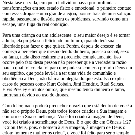
Nesta fase da vida, em que o indivíduo passa por profundas
transformações em seu estado físico e emocional, o primeiro contato
com essas drogas é uma grande alegria, pois se trata de uma solução
rápida, passageira e ilusória para os problemas, servindo como um
escape, uma fuga da real condição.
Para uma criança ou um adolescente, o seu maior desejo é se tornar
adulto, ela projeta sua felicidade no futuro, quando terá sua
liberdade para fazer o que quiser. Porém, depois de crescer, ela
começa a perceber que mesmo tendo dinheiro, posição social, sexo
ou fama, nada disso realmente a preenche completamente, isso
ocorre pelo fato desta pessoa não perceber que a verdadeira razão
para a qual foi criada foi para que pudesse conter o próprio Deus em
seu espírito, que pode levá-la a ter uma vida de comunhão e
obediência a Deus, não há maior alegria do que esta. Isso explica
casos de pessoas como Kurt Cobain, Jimi Hendrix, Raul Seixas,
Elvis Presley e muitos outros, que mesmo tendo dinheiro e fama,
morreram devido ao uso de drogas.
Caro leitor, nada poderá preencher o vazio que está dentro de você a
não ser o próprio Deus, pois todos fomos criados a Sua imagem e
conforme a Sua semelhança. Você foi criado à imagem de Deus,
você foi criado à semelhança de Deus. É o que diz em Gênesis 1:27
"Criou Deus, pois, o homem à sua imagem, à imagem de Deus o
criou; homem e mulher os criou", e você foi feito para ser o templo