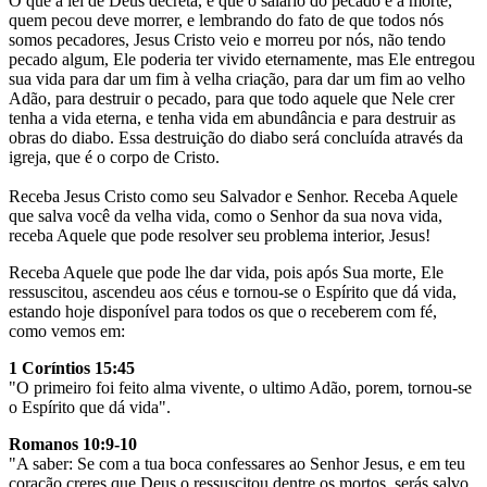
O que a lei de Deus decreta, é que o salário do pecado é a morte,
quem pecou deve morrer, e lembrando do fato de que todos nós
somos pecadores, Jesus Cristo veio e morreu por nós, não tendo
pecado algum, Ele poderia ter vivido eternamente, mas Ele entregou
sua vida para dar um fim à velha criação, para dar um fim ao velho
Adão, para destruir o pecado, para que todo aquele que Nele crer
tenha a vida eterna, e tenha vida em abundância e para destruir as
obras do diabo. Essa destruição do diabo será concluída através da
igreja, que é o corpo de Cristo.
Receba Jesus Cristo como seu Salvador e Senhor. Receba Aquele
que salva você da velha vida, como o Senhor da sua nova vida,
receba Aquele que pode resolver seu problema interior, Jesus!
Receba Aquele que pode lhe dar vida, pois após Sua morte, Ele
ressuscitou, ascendeu aos céus e tornou-se o Espírito que dá vida,
estando hoje disponível para todos os que o receberem com fé,
como vemos em:
1 Coríntios 15:45
"O primeiro foi feito alma vivente, o ultimo Adão, porem, tornou-se
o Espírito que dá vida".
Romanos 10:9-10
"A saber: Se com a tua boca confessares ao Senhor Jesus, e em teu
coração creres que Deus o ressuscitou dentre os mortos, serás salvo.