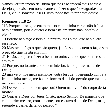
Vamos ver um trecho da Bíblia que nos esclarecerá mais sobre o
desejo que existe em nossa carne de fazer o que é desagradável a
Deus, e que somente Jesus Cristo, pode nos livrar deste desejo.
Romanos 7:18-25
"18 Porque eu sei que em mim, isto é, na minha carne, não habita
bem nenhum, pois o querer o bem está em mim; não, porém, o
efetuá-lo.
19 Porque não faço o bem que prefiro, mas o mal que não quero,
esse faço.
20 Mas, se eu faço o que não quero, já não sou eu quem o faz, e sim
o pecado que habita em mim.
21 Então, ao querer fazer o bem, encontro a lei de que o mal reside
em mim.
22 Porque, no tocante ao homem interior, tenho prazer na lei de
Deus;
23 mas vejo, nos meus membros, outra lei que, guerreando contra a
lei da minha mente, me faz prisioneiro da lei do pecado que está nos
meus membros.
24 Desventurado homem que sou! Quem me livrará do corpo desta
morte?
25 Graças a Deus por Jesus Cristo, nosso Senhor. De maneira que
eu, de mim mesmo, com a mente, sou escravo da lei de Deus, mas,
segundo a carne, da lei do pecado."