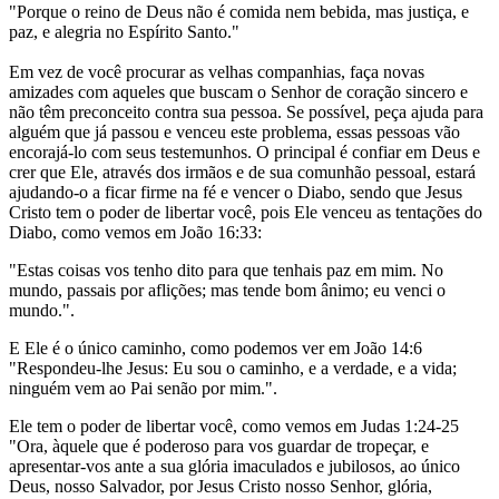
"Porque o reino de Deus não é comida nem bebida, mas justiça, e
paz, e alegria no Espírito Santo."
Em vez de você procurar as velhas companhias, faça novas
amizades com aqueles que buscam o Senhor de coração sincero e
não têm preconceito contra sua pessoa. Se possível, peça ajuda para
alguém que já passou e venceu este problema, essas pessoas vão
encorajá-lo com seus testemunhos. O principal é confiar em Deus e
crer que Ele, através dos irmãos e de sua comunhão pessoal, estará
ajudando-o a ficar firme na fé e vencer o Diabo, sendo que Jesus
Cristo tem o poder de libertar você, pois Ele venceu as tentações do
Diabo, como vemos em João 16:33:
"Estas coisas vos tenho dito para que tenhais paz em mim. No
mundo, passais por aflições; mas tende bom ânimo; eu venci o
mundo.".
E Ele é o único caminho, como podemos ver em João 14:6
"Respondeu-lhe Jesus: Eu sou o caminho, e a verdade, e a vida;
ninguém vem ao Pai senão por mim.".
Ele tem o poder de libertar você, como vemos em Judas 1:24-25
"Ora, àquele que é poderoso para vos guardar de tropeçar, e
apresentar-vos ante a sua glória imaculados e jubilosos, ao único
Deus, nosso Salvador, por Jesus Cristo nosso Senhor, glória,