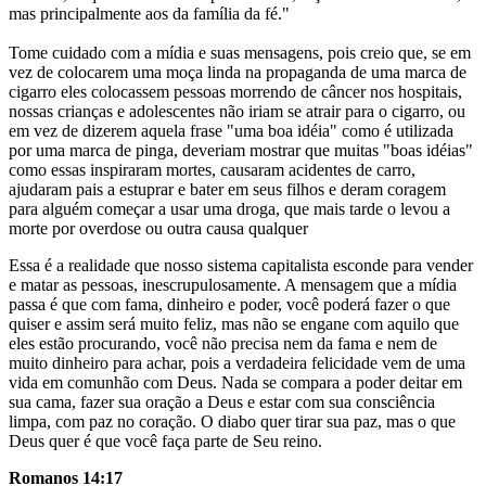
mas principalmente aos da família da fé."
Tome cuidado com a mídia e suas mensagens, pois creio que, se em
vez de colocarem uma moça linda na propaganda de uma marca de
cigarro eles colocassem pessoas morrendo de câncer nos hospitais,
nossas crianças e adolescentes não iriam se atrair para o cigarro, ou
em vez de dizerem aquela frase "uma boa idéia" como é utilizada
por uma marca de pinga, deveriam mostrar que muitas "boas idéias"
como essas inspiraram mortes, causaram acidentes de carro,
ajudaram pais a estuprar e bater em seus filhos e deram coragem
para alguém começar a usar uma droga, que mais tarde o levou a
morte por overdose ou outra causa qualquer
Essa é a realidade que nosso sistema capitalista esconde para vender
e matar as pessoas, inescrupulosamente. A mensagem que a mídia
passa é que com fama, dinheiro e poder, você poderá fazer o que
quiser e assim será muito feliz, mas não se engane com aquilo que
eles estão procurando, você não precisa nem da fama e nem de
muito dinheiro para achar, pois a verdadeira felicidade vem de uma
vida em comunhão com Deus. Nada se compara a poder deitar em
sua cama, fazer sua oração a Deus e estar com sua consciência
limpa, com paz no coração. O diabo quer tirar sua paz, mas o que
Deus quer é que você faça parte de Seu reino.
Romanos 14:17