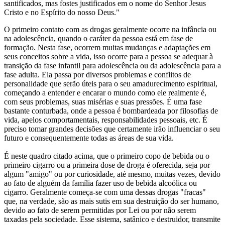
santificados, mas fostes justificados em o nome do Senhor Jesus
Cristo e no Espírito do nosso Deus."
O primeiro contato com as drogas geralmente ocorre na infância ou
na adolescência, quando o caráter da pessoa está em fase de
formação. Nesta fase, ocorrem muitas mudanças e adaptações em
seus conceitos sobre a vida, isso ocorre para a pessoa se adequar à
transição da fase infantil para adolescência ou da adolescência para a
fase adulta. Ela passa por diversos problemas e conflitos de
personalidade que serão úteis para o seu amadurecimento espiritual,
começando a entender e encarar o mundo como ele realmente é,
com seus problemas, suas misérias e suas pressões. É uma fase
bastante conturbada, onde a pessoa é bombardeada por filosofias de
vida, apelos comportamentais, responsabilidades pessoais, etc. É
preciso tomar grandes decisões que certamente irão influenciar o seu
futuro e consequentemente todas as áreas de sua vida.
É neste quadro citado acima, que o primeiro copo de bebida ou o
primeiro cigarro ou a primeira dose de droga é oferecida, seja por
algum "amigo" ou por curiosidade, até mesmo, muitas vezes, devido
ao fato de alguém da família fazer uso de bebida alcoólica ou
cigarro. Geralmente começa-se com uma dessas drogas "fracas"
que, na verdade, são as mais sutis em sua destruição do ser humano,
devido ao fato de serem permitidas por Lei ou por não serem
taxadas pela sociedade. Esse sistema, satânico e destruidor, transmite