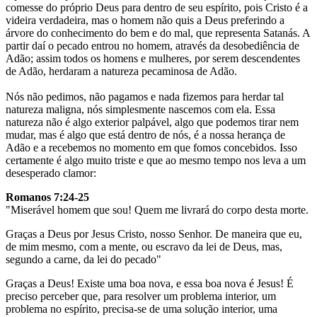
comesse do próprio Deus para dentro de seu espírito, pois Cristo é a
videira verdadeira, mas o homem não quis a Deus preferindo a
árvore do conhecimento do bem e do mal, que representa Satanás. A
partir daí o pecado entrou no homem, através da desobediência de
Adão; assim todos os homens e mulheres, por serem descendentes
de Adão, herdaram a natureza pecaminosa de Adão.
Nós não pedimos, não pagamos e nada fizemos para herdar tal
natureza maligna, nós simplesmente nascemos com ela. Essa
natureza não é algo exterior palpável, algo que podemos tirar nem
mudar, mas é algo que está dentro de nós, é a nossa herança de
Adão e a recebemos no momento em que fomos concebidos. Isso
certamente é algo muito triste e que ao mesmo tempo nos leva a um
desesperado clamor:
Romanos 7:24-25
"Miserável homem que sou! Quem me livrará do corpo desta morte.
Graças a Deus por Jesus Cristo, nosso Senhor. De maneira que eu,
de mim mesmo, com a mente, ou escravo da lei de Deus, mas,
segundo a carne, da lei do pecado"
Graças a Deus! Existe uma boa nova, e essa boa nova é Jesus! É
preciso perceber que, para resolver um problema interior, um
problema no espírito, precisa-se de uma solução interior, uma