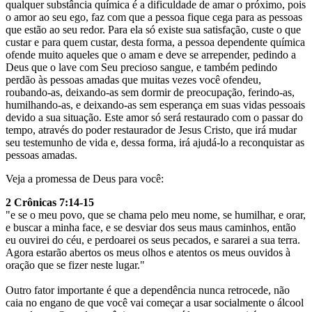
qualquer substância química é a dificuldade de amar o próximo, pois
o amor ao seu ego, faz com que a pessoa fique cega para as pessoas
que estão ao seu redor. Para ela só existe sua satisfação, custe o que
custar e para quem custar, desta forma, a pessoa dependente química
ofende muito aqueles que o amam e deve se arrepender, pedindo a
Deus que o lave com Seu precioso sangue, e também pedindo
perdão às pessoas amadas que muitas vezes você ofendeu,
roubando-as, deixando-as sem dormir de preocupação, ferindo-as,
humilhando-as, e deixando-as sem esperança em suas vidas pessoais
devido a sua situação. Este amor só será restaurado com o passar do
tempo, através do poder restaurador de Jesus Cristo, que irá mudar
seu testemunho de vida e, dessa forma, irá ajudá-lo a reconquistar as
pessoas amadas.
Veja a promessa de Deus para você:
2 Crônicas 7:14-15
"e se o meu povo, que se chama pelo meu nome, se humilhar, e orar,
e buscar a minha face, e se desviar dos seus maus caminhos, então
eu ouvirei do céu, e perdoarei os seus pecados, e sararei a sua terra.
Agora estarão abertos os meus olhos e atentos os meus ouvidos à
oração que se fizer neste lugar."
Outro fator importante é que a dependência nunca retrocede, não
caia no engano de que você vai começar a usar socialmente o álcool