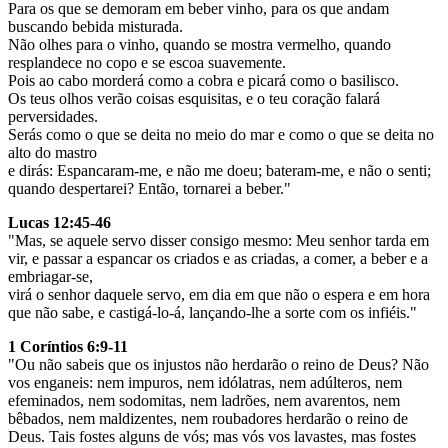
Para os que se demoram em beber vinho, para os que andam
buscando bebida misturada.
Não olhes para o vinho, quando se mostra vermelho, quando
resplandece no copo e se escoa suavemente.
Pois ao cabo morderá como a cobra e picará como o basilisco.
Os teus olhos verão coisas esquisitas, e o teu coração falará
perversidades.
Serás como o que se deita no meio do mar e como o que se deita no
alto do mastro
e dirás: Espancaram-me, e não me doeu; bateram-me, e não o senti;
quando despertarei? Então, tornarei a beber."
Lucas 12:45-46
"Mas, se aquele servo disser consigo mesmo: Meu senhor tarda em
vir, e passar a espancar os criados e as criadas, a comer, a beber e a
embriagar-se,
virá o senhor daquele servo, em dia em que não o espera e em hora
que não sabe, e castigá-lo-á, lançando-lhe a sorte com os infiéis."
1 Coríntios 6:9-11
"Ou não sabeis que os injustos não herdarão o reino de Deus? Não
vos enganeis: nem impuros, nem idólatras, nem adúlteros, nem
efeminados, nem sodomitas, nem ladrões, nem avarentos, nem
bêbados, nem maldizentes, nem roubadores herdarão o reino de
Deus. Tais fostes alguns de vós; mas vós vos lavastes, mas fostes