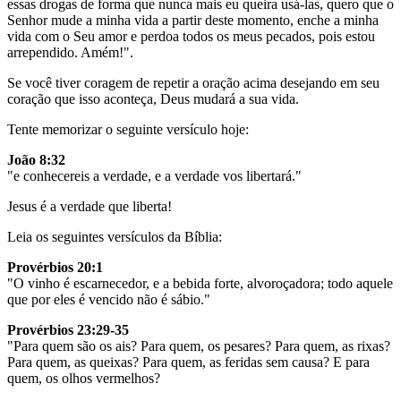
essas drogas de forma que nunca mais eu queira usá-las, quero que o
Senhor mude a minha vida a partir deste momento, enche a minha
vida com o Seu amor e perdoa todos os meus pecados, pois estou
arrependido. Amém!".
Se você tiver coragem de repetir a oração acima desejando em seu
coração que isso aconteça, Deus mudará a sua vida.
Tente memorizar o seguinte versículo hoje:
João 8:32
"e conhecereis a verdade, e a verdade vos libertará."
Jesus é a verdade que liberta!
Leia os seguintes versículos da Bíblia:
Provérbios 20:1
"O vinho é escarnecedor, e a bebida forte, alvoroçadora; todo aquele
que por eles é vencido não é sábio."
Provérbios 23:29-35
"Para quem são os ais? Para quem, os pesares? Para quem, as rixas?
Para quem, as queixas? Para quem, as feridas sem causa? E para
quem, os olhos vermelhos?