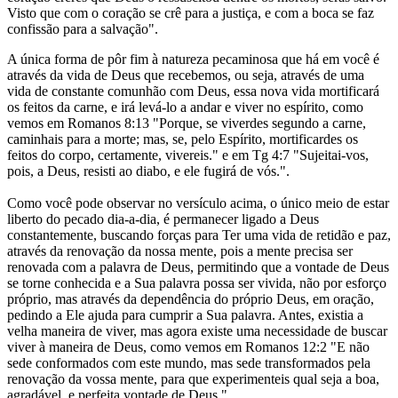
Visto que com o coração se crê para a justiça, e com a boca se faz
confissão para a salvação".
A única forma de pôr fim à natureza pecaminosa que há em você é
através da vida de Deus que recebemos, ou seja, através de uma
vida de constante comunhão com Deus, essa nova vida mortificará
os feitos da carne, e irá levá-lo a andar e viver no espírito, como
vemos em Romanos 8:13 "Porque, se viverdes segundo a carne,
caminhais para a morte; mas, se, pelo Espírito, mortificardes os
feitos do corpo, certamente, vivereis." e em Tg 4:7 "Sujeitai-vos,
pois, a Deus, resisti ao diabo, e ele fugirá de vós.".
Como você pode observar no versículo acima, o único meio de estar
liberto do pecado dia-a-dia, é permanecer ligado a Deus
constantemente, buscando forças para Ter uma vida de retidão e paz,
através da renovação da nossa mente, pois a mente precisa ser
renovada com a palavra de Deus, permitindo que a vontade de Deus
se torne conhecida e a Sua palavra possa ser vivida, não por esforço
próprio, mas através da dependência do próprio Deus, em oração,
pedindo a Ele ajuda para cumprir a Sua palavra. Antes, existia a
velha maneira de viver, mas agora existe uma necessidade de buscar
viver à maneira de Deus, como vemos em Romanos 12:2 "E não
sede conformados com este mundo, mas sede transformados pela
renovação da vossa mente, para que experimenteis qual seja a boa,
agradável, e perfeita vontade de Deus.".