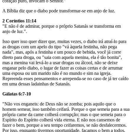
coração puro, invocam o Senhor."
A Bíblia diz que o diabo pode transformar-se em anjo de luz.
2 Coríntios 11:14
"E não é de admirar, porque o próprio Satanás se transforma em
anjo de luz.".
Isso quer isso quer dizer que, muitas vezes, o diabo irá atraí-lo para
as drogas com um apelo do tipo "vá àquela festinha, não pega
nada", mas, após a festinha e um pouco de bebida, você já corre
direto para droga, ou "saia com aquela menina, ela é tão bonita",
mas a menina vai levá-lo a usar drogas ou álcool, não se deixe
enganar pelo diabo, o lugar de fazer as coisas certas e de arrumar
uma esposa ou um marido não é no mundo e sim na igreja.
Repreenda esses pensamentos e arrependa-se no caso de já ter caído
em uma dessas ladainhas de Satanás.
Gálatas 6:7-10
"Não vos enganeis: de Deus não se zomba; pois aquilo que o
homem semear, isso também ceifará. Porque o que semeia para a sua
própria carne da carne colherá corrupção; mas o que semeia para o
Espírito do Espírito colherá vida eterna. E não nos cansemos de
fazer o bem, porque a seu tempo ceifaremos, se não desfalecermos.
Por isso, enquanto tivermos oportunidade, façamos o bem a todos,