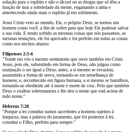
solução para o espírito e não o álcool ou as drogas que só têm a
função de tirar a sobriedade da mente, enganando a alma e
amortecendo ainda mais o espírito já em sofrimento.
Jesus Cristo veio ao mundo, Ele, o próprio Deus, se tornou um
homem como você, a fim de sofrer para que hoje Ele pudesse salvar
a sua vida. E tendo sofrido as mesmas coisas que nós passamos, as
mesmas tentações, ele foi aprovado e foi perfeito em todas as coisas
como nos trechos abaixo:
Filipenses 2:5-6
"Tende em vós o mesmo sentimento que ouve também em Cristo
Jesus, pois ele, subsistindo em forma de Deus, não julgou como
usurpação o ser igual a Deus; antes, a si mesmo se esvaziou,
assumindo a forma de servo, tornando-se em semelhança de
homens; e, reconhecido em figura humana, a si mesmo se humilhou,
tornando-se obediente até à morte e morte de cruz. Pelo que também
Deus o exaltou sobremaneira e lhe deu o nome que está acima de
todo nome,"
Hebreus 7:28
"Porque a lei constitui sumos sacerdotes a homens sujeitos à
fraqueza, mas a palavra do juramento, que foi posterior à lei,
constitui o Filho, perfeito para sempre."