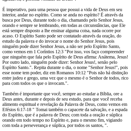
É imperativo, para uma pessoa que possui a vida de Deus em seu
interior, andar no espírito. Como se anda no espírito? É através da
busca por Deus, durante todo o dia, chamando pelo Senhor Jesus,
orando e sempre se lembrando, em todas as circunstâncias, que Ele
está sempre disposto a lhe ensinar alguma coisa, nada ocorre por
acaso. O Espírito Santo pode ser contatado através da oração, do
estudo da palavra e do invocar o nome do Senhor Jesus, pois
ninguém pode dizer Senhor Jesus, a não ser pelo Espírito Santo,
como vemos em 1 Coríntios 12:3 "Por isso, vos faço compreender
que ninguém que fala pelo Espírito de Deus afirma: Anátema, Jesus!
Por outro lado, ninguém pode dizer: Senhor Jesus!, senão pelo
Espírito Santo.". Repita durante o dia, o nome "Senhor Jesus!", pois
esse nome tem poder, diz em Romanos 10:12 "Pois não há distinção
entre judeu e grego, uma vez que o mesmo é o Senhor de todos, rico
para com todos os que o invocam.".
Também é importante que você, sempre ao estudar a Bíblia, ore a
Deus antes, durante e depois de seu estudo, para que você receba
alimento espiritual e revelação da Palavra de Deus, como vemos em
Efésios 6:17-18 " Tomai também o capacete da salvação, e a espada
do Espírito, que é a palavra de Deus; com toda a oração e súplica
orando em todo tempo no Espírito e, para o mesmo fim, vigiando
com toda a perseverança e súplica, por todos os santos, ".