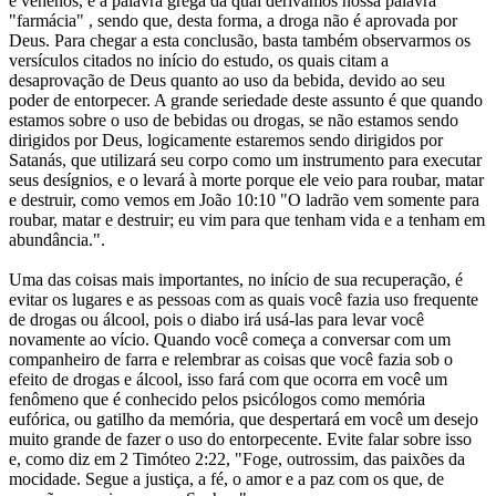
e venenos, é a palavra grega da qual derivamos nossa palavra
"farmácia" , sendo que, desta forma, a droga não é aprovada por
Deus. Para chegar a esta conclusão, basta também observarmos os
versículos citados no início do estudo, os quais citam a
desaprovação de Deus quanto ao uso da bebida, devido ao seu
poder de entorpecer. A grande seriedade deste assunto é que quando
estamos sobre o uso de bebidas ou drogas, se não estamos sendo
dirigidos por Deus, logicamente estaremos sendo dirigidos por
Satanás, que utilizará seu corpo como um instrumento para executar
seus desígnios, e o levará à morte porque ele veio para roubar, matar
e destruir, como vemos em João 10:10 "O ladrão vem somente para
roubar, matar e destruir; eu vim para que tenham vida e a tenham em
abundância.".
Uma das coisas mais importantes, no início de sua recuperação, é
evitar os lugares e as pessoas com as quais você fazia uso frequente
de drogas ou álcool, pois o diabo irá usá-las para levar você
novamente ao vício. Quando você começa a conversar com um
companheiro de farra e relembrar as coisas que você fazia sob o
efeito de drogas e álcool, isso fará com que ocorra em você um
fenômeno que é conhecido pelos psicólogos como memória
eufórica, ou gatilho da memória, que despertará em você um desejo
muito grande de fazer o uso do entorpecente. Evite falar sobre isso
e, como diz em 2 Timóteo 2:22, "Foge, outrossim, das paixões da
mocidade. Segue a justiça, a fé, o amor e a paz com os que, de