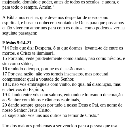
majestade, domínio e poder, antes de todos os séculos, e agora, e
para todo o sempre. Amém.".
A Bíblia nos ensina, que devemos despertar de nosso sono
espiritual, e buscar conhecer a vontade de Deus para que possamos
então viver em amor uns para com os outros, como podemos ver na
seguinte passagem:
Efésios 5:14-21
"14 Pelo que diz: Desperta, ó tu que dormes, levanta-te de entre os
mortos, e Cristo te iluminará.
15 Portanto, vede prudentemente como andais, não como néscios, e
sim como sábios,
16 remindo o tempo, porque os dias são maus.
17 Por esta razão, não vos torneis insensatos, mas procurai
compreender qual a vontade do Senhor.
18 E não vos embriagueis com vinho, no qual há dissolução, mas
enchei-vos do Espírito,
19 falando entre vós com salmos, entoando e louvando de coração
ao Senhor com hinos e cânticos espirituais,
20 dando sempre graças por tudo a nosso Deus e Pai, em nome de
nosso Senhor Jesus Cristo,
21 sujeitando-vos uns aos outros no temor de Cristo."
Um dos maiores problemas a ser vencido para a pessoa que usa