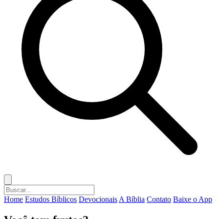
Home
Estudos Bíblicos
Devocionais
A Bíblia
Contato
Baixe o App