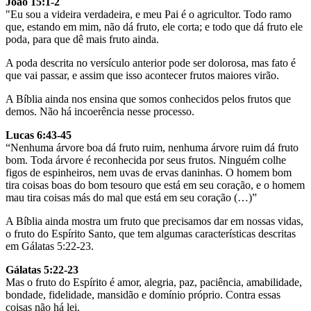
João 15:1-2
"Eu sou a videira verdadeira, e meu Pai é o agricultor. Todo ramo
que, estando em mim, não dá fruto, ele corta; e todo que dá fruto ele
poda, para que dê mais fruto ainda.
A poda descrita no versículo anterior pode ser dolorosa, mas fato é
que vai passar, e assim que isso acontecer frutos maiores virão.
A Bíblia ainda nos ensina que somos conhecidos pelos frutos que
demos. Não há incoerência nesse processo.
Lucas 6:43-45
“Nenhuma árvore boa dá fruto ruim, nenhuma árvore ruim dá fruto
bom. Toda árvore é reconhecida por seus frutos. Ninguém colhe
figos de espinheiros, nem uvas de ervas daninhas. O homem bom
tira coisas boas do bom tesouro que está em seu coração, e o homem
mau tira coisas más do mal que está em seu coração (…)”
A Bíblia ainda mostra um fruto que precisamos dar em nossas vidas,
o fruto do Espírito Santo, que tem algumas características descritas
em Gálatas 5:22-23.
Gálatas 5:22-23
Mas o fruto do Espírito é amor, alegria, paz, paciência, amabilidade,
bondade, fidelidade, mansidão e domínio próprio. Contra essas
coisas não há lei.