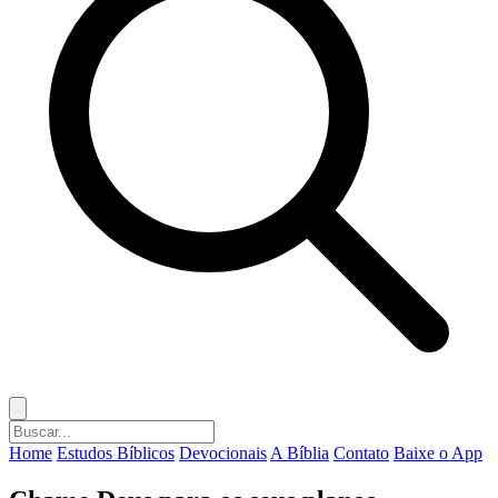
Home
Estudos Bíblicos
Devocionais
A Bíblia
Contato
Baixe o App