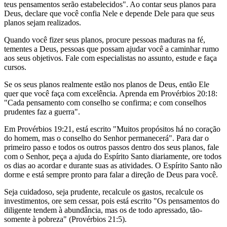
teus pensamentos serão estabelecidos". Ao contar seus planos para
Deus, declare que você confia Nele e depende Dele para que seus
planos sejam realizados.
Quando você fizer seus planos, procure pessoas maduras na fé,
tementes a Deus, pessoas que possam ajudar você a caminhar rumo
aos seus objetivos. Fale com especialistas no assunto, estude e faça
cursos.
Se os seus planos realmente estão nos planos de Deus, então Ele
quer que você faça com excelência. Aprenda em Provérbios 20:18:
"Cada pensamento com conselho se confirma; e com conselhos
prudentes faz a guerra".
Em Provérbios 19:21, está escrito "Muitos propósitos há no coração
do homem, mas o conselho do Senhor permanecerá". Para dar o
primeiro passo e todos os outros passos dentro dos seus planos, fale
com o Senhor, peça a ajuda do Espírito Santo diariamente, ore todos
os dias ao acordar e durante suas as atividades. O Espírito Santo não
dorme e está sempre pronto para falar a direção de Deus para você.
Seja cuidadoso, seja prudente, recalcule os gastos, recalcule os
investimentos, ore sem cessar, pois está escrito "Os pensamentos do
diligente tendem à abundância, mas os de todo apressado, tão-
somente à pobreza" (Provérbios 21:5).