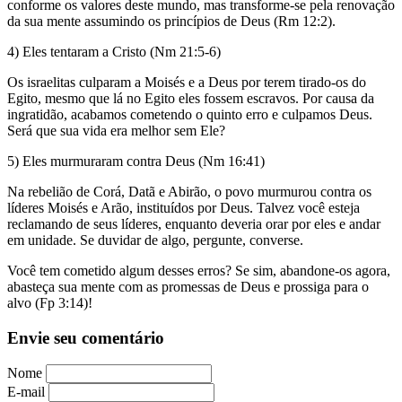
conforme os valores deste mundo, mas transforme-se pela renovação
da sua mente assumindo os princípios de Deus (Rm 12:2).
4) Eles tentaram a Cristo (Nm 21:5-6)
Os israelitas culparam a Moisés e a Deus por terem tirado-os do
Egito, mesmo que lá no Egito eles fossem escravos. Por causa da
ingratidão, acabamos cometendo o quinto erro e culpamos Deus.
Será que sua vida era melhor sem Ele?
5) Eles murmuraram contra Deus (Nm 16:41)
Na rebelião de Corá, Datã e Abirão, o povo murmurou contra os
líderes Moisés e Arão, instituídos por Deus. Talvez você esteja
reclamando de seus líderes, enquanto deveria orar por eles e andar
em unidade. Se duvidar de algo, pergunte, converse.
Você tem cometido algum desses erros? Se sim, abandone-os agora,
abasteça sua mente com as promessas de Deus e prossiga para o
alvo (Fp 3:14)!
Envie seu comentário
Nome
E-mail