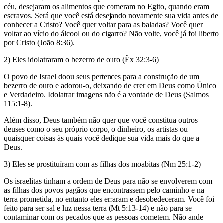
céu, desejaram os alimentos que comeram no Egito, quando eram
escravos. Será que você está desejando novamente sua vida antes de
conhecer a Cristo? Você quer voltar para as baladas? Você quer
voltar ao vício do álcool ou do cigarro? Não volte, você já foi liberto
por Cristo (João 8:36).
2) Eles idolatraram o bezerro de ouro (Êx 32:3-6)
O povo de Israel doou seus pertences para a construção de um
bezerro de ouro e adorou-o, deixando de crer em Deus como Único
e Verdadeiro. Idolatrar imagens não é a vontade de Deus (Salmos
115:1-8).
Além disso, Deus também não quer que você constitua outros
deuses como o seu próprio corpo, o dinheiro, os artistas ou
quaisquer coisas às quais você dedique sua vida mais do que a
Deus.
3) Eles se prostituíram com as filhas dos moabitas (Nm 25:1-2)
Os israelitas tinham a ordem de Deus para não se envolverem com
as filhas dos povos pagãos que encontrassem pelo caminho e na
terra prometida, no entanto eles erraram e desobedeceram. Você foi
feito para ser sal e luz nessa terra (Mt 5:13-14) e não para se
contaminar com os pecados que as pessoas cometem. Não ande