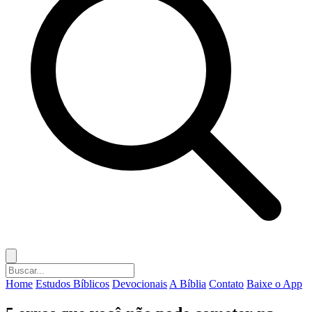
Home
Estudos Bíblicos
Devocionais
A Bíblia
Contato
Baixe o App